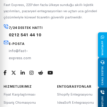
Fast Express, 220'den fazla ülkeye sunduğu akıllı lojistik
yazılımları, pazaryeri entegrasyonları ve uçtan uca gönderi
çözümleriyle küresel ticaretin güvenilir partneridir.
7/24 DESTEK HATTI
0212 541 44 10
WHATSAPP
E-POSTA
info@fast-
express.com
CANLI DESTEK
HIZMETLERIMIZ
ENTEGRASYONLAR
Fiyat Karşılaştırması
Shopify Entegrasyonu
Sipariş Otomasyonu
IdeaSoft Entegrasyonu