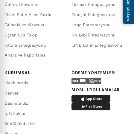
MÜŞTERİ HİZMETLERİ
Ürün ve Envanter
Ticimax Entegrasyonu
Etiket Satın Al ve Yazdır
Paraşüt Entegrasyonu
Gümrük ve Mevzuat
Logo Entegrasyonu
Uçtan Uca Takip
Kolaybi Entegrasyonu
Fatura Entegrasyonu
QNB Bank Entegrasyonu
Analiz ve Raporlama
KURUMSAL
ÖDEME YÖNTEMLERI
Hakkımızda
MOBIL UYGULAMALAR
Kariyer
App Store
Basında Biz
Play Store
İş Ortakları
Sürdürülebilirlik
İletişim