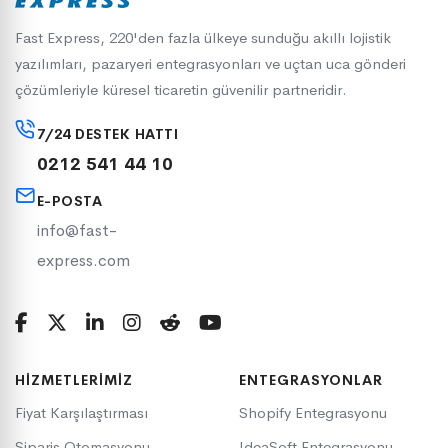
Fast Express, 220'den fazla ülkeye sunduğu akıllı lojistik
yazılımları, pazaryeri entegrasyonları ve uçtan uca gönderi
çözümleriyle küresel ticaretin güvenilir partneridir.
7/24 DESTEK HATTI
0212 541 44 10
E-POSTA
info@fast-
express.com
HIZMETLERIMIZ
ENTEGRASYONLAR
Fiyat Karşılaştırması
Shopify Entegrasyonu
Sipariş Otomasyonu
IdeaSoft Entegrasyonu