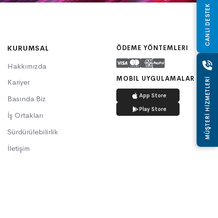
CANLI DESTEK
KURUMSAL
ÖDEME YÖNTEMLERI
Hakkımızda
MOBIL UYGULAMALAR
MÜŞTERİ HİZMETLERİ
Kariyer
App Store
Basında Biz
Play Store
İş Ortakları
Sürdürülebilirlik
İletişim