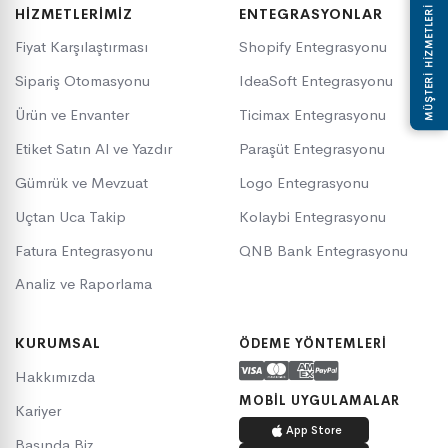
MÜŞTERİ HİZMETLERİ
HIZMETLERIMIZ
ENTEGRASYONLAR
Fiyat Karşılaştırması
Shopify Entegrasyonu
Sipariş Otomasyonu
IdeaSoft Entegrasyonu
Ürün ve Envanter
Ticimax Entegrasyonu
Etiket Satın Al ve Yazdır
Paraşüt Entegrasyonu
Gümrük ve Mevzuat
Logo Entegrasyonu
Uçtan Uca Takip
Kolaybi Entegrasyonu
Fatura Entegrasyonu
QNB Bank Entegrasyonu
Analiz ve Raporlama
KURUMSAL
ÖDEME YÖNTEMLERI
Hakkımızda
MOBIL UYGULAMALAR
Kariyer
App Store
Basında Biz