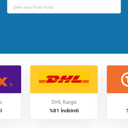
Şehir veya Posta Kodu
o
DHL Kargo
i
%81 İndirimli