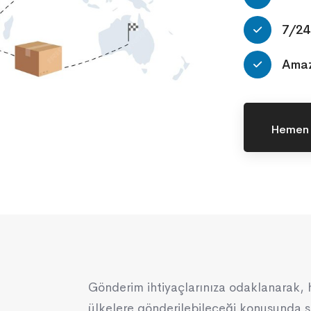
7/24
Amaz
Hemen T
Gönderim ihtiyaçlarınıza odaklanarak, 
ülkelere gönderilebileceği konusunda si