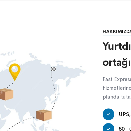
HAKKIMIZD
Yurtd
ortağı
Fast Express
hizmetlerind
planda tutar
UPS,
50+ ü