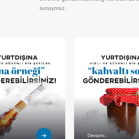
sunuyoruz.
..
Devamı..