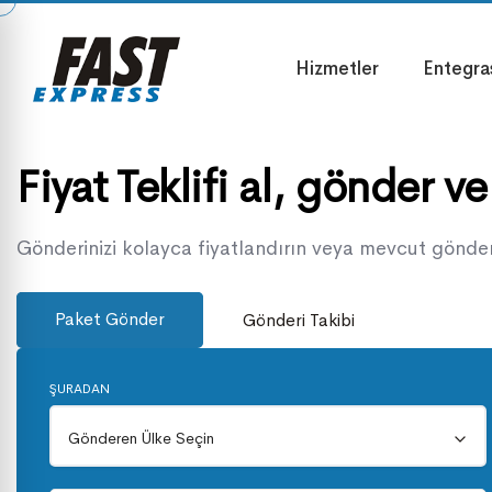
Hizmetler
Entegra
Fiyat Teklifi al, gönder ve
Gönderinizi kolayca fiyatlandırın veya mevcut gönderi
Paket Gönder
Gönderi Takibi
ŞURADAN
Gönderen Ülke
Gönderen Ülke Seçin