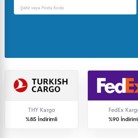
Şehir veya Posta Kodu
THY Kargo
FedEx Karg
%85 İndirimli
%90 İndiriml