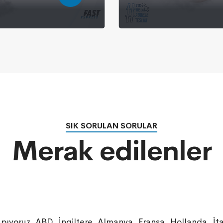
SIK SORULAN SORULAR
Merak edilenler
pıyoruz. ABD, İngiltere, Almanya, Fransa, Hollanda, İ