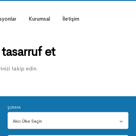
syonlar
Kurumsal
İletişim
 tasarruf et
nizi takip edin.
ŞURAYA
Alıcı Ülke
Alıcı Ülke Seçin