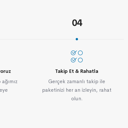
04
yoruz
Takip Et & Rahatla
o ağımız
Gerçek zamanlı takip ile
keye
paketinizi her an izleyin, rahat
olun.