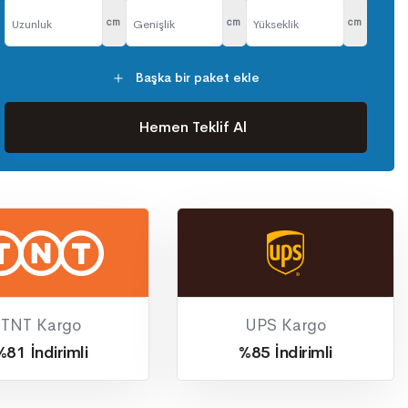
cm
cm
cm
Başka bir paket ekle
Hemen Teklif Al
TNT Kargo
UPS Kargo
%81 İndirimli
%85 İndirimli