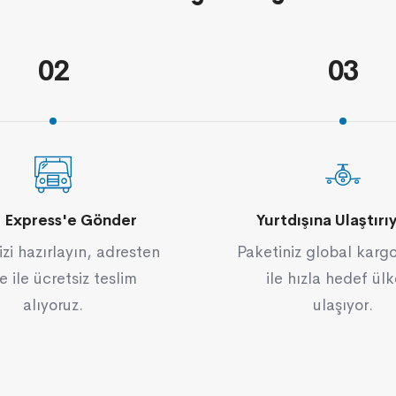
02
03
t Express'e Gönder
Yurtdışına Ulaştırı
izi hazırlayın, adresten
Paketiniz global karg
e ile ücretsiz teslim
ile hızla hedef ül
alıyoruz.
ulaşıyor.