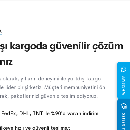
A
ışı kargoda güvenilir çözüm
nız
 olarak, yılların deneyimi ile yurtdışı kargo
WHATSAPP
e lider bir şirketiz. Müşteri memnuniyetini ön
ak, paketlerinizi güvenle teslim ediyoruz.
 FedEx, DHL, TNT ile %90'a varan indirim
CANLI DESTEK
lkeye hızlı ve güvenli teslimat